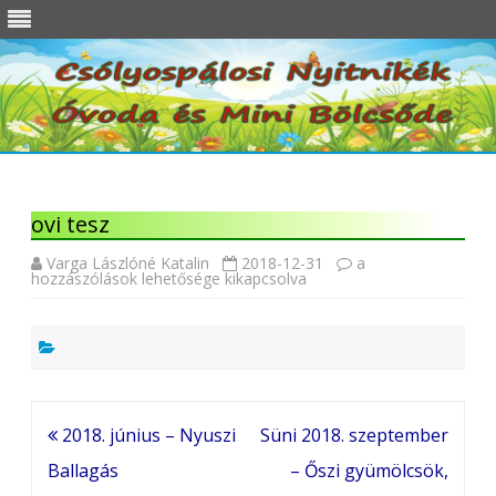
ovi tesz
ovi
Varga Lászlóné Katalin
2018-12-31
a
tesz
hozzászólások lehetősége kikapcsolva
bejegyzéshez
Bejegyzés
2018. június – Nyuszi
Süni 2018. szeptember
navigáció
Ballagás
– Őszi gyümölcsök,