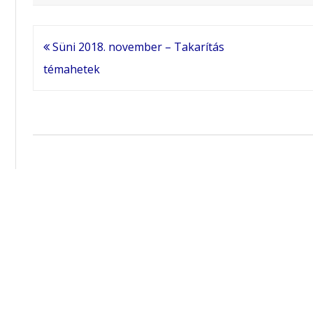
Bejegyzés
Süni 2018. november – Takarítás
navigáció
témahetek