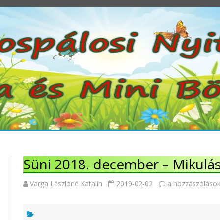
Süni 2018. december – Mikulá
Süni
Varga Lászlóné Katalin
2019-02-02
a hozzászólások
2018.
december
–
Mikulás
bejegyzéshez